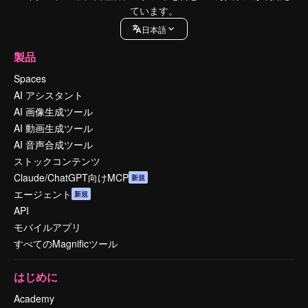
ています。
日本語
製品
Spaces
AI アシスタント
AI 画像生成ツール
AI 動画生成ツール
AI 音声合成ツール
ストックコンテンツ
Claude/ChatGPT向けMCP
新規
エージェント
新規
API
モバイルアプリ
すべてのMagnificツール
はじめに
Academy