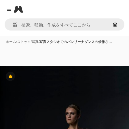
Magnific
Close menu
画像で
ホーム
/
ストック
/
写真
/
写真スタジオでのバレリーナダンスの優雅さ…
Premium