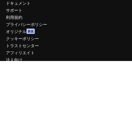
ドキュメント
サポート
利用規約
プライバシーポリシー
オリジナル
新規
クッキーポリシー
トラストセンター
アフィリエイト
法人向け
運営
料金
会社概要
Reviews
採用情報
検索トレンド
ブログ
イベント