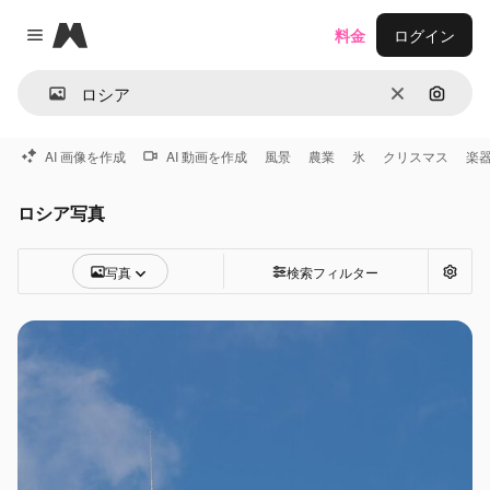
Magnific
料金
ログイン
Close menu
消去
画像で
AI 画像を作成
AI 動画を作成
風景
農業
氷
クリスマス
楽
ロシア写真
写真
検索フィルター