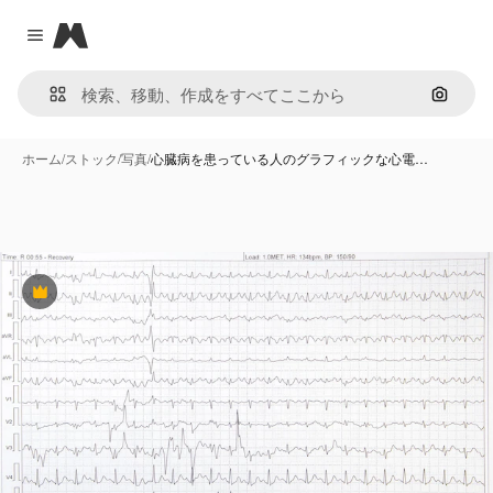
Magnific
Close menu
画像で
ホーム
/
ストック
/
写真
/
心臓病を患っている人のグラフィックな心電…
Premium