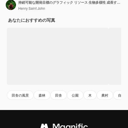
持続可能な開発目標のグラフィック リソース 生物多様性 成長する経済とエコロジー
Henry Saint John
あなたにおすすめの写真
田舎の風景
森林
田舎
公園
木
農村
自然