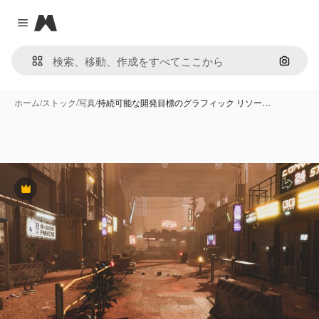
Magnific
Close menu
画像で
ホーム
/
ストック
/
写真
/
持続可能な開発目標のグラフィック リソー…
Premium