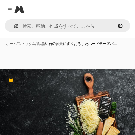
Magnific
Close menu
画像で
ホーム
/
ストック
/
写真
/
黒い石の背景にすりおろしたハードチーズパ…
Premium