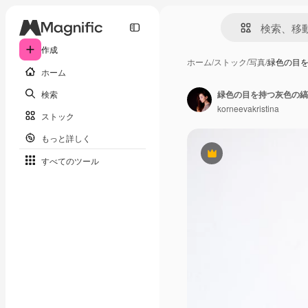
作成
ホーム
/
ストック
/
写真
/
緑色の目
ホーム
検索
korneevakristina
ストック
もっと詳しく
Premium
すべてのツール