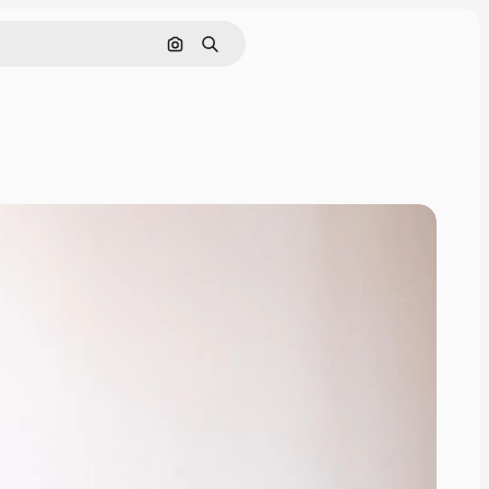
画像で検索
検索