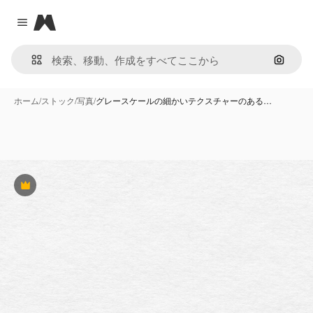
Magnific
Close menu
画像で
ホーム
/
ストック
/
写真
/
グレースケールの細かいテクスチャーのある…
Premium