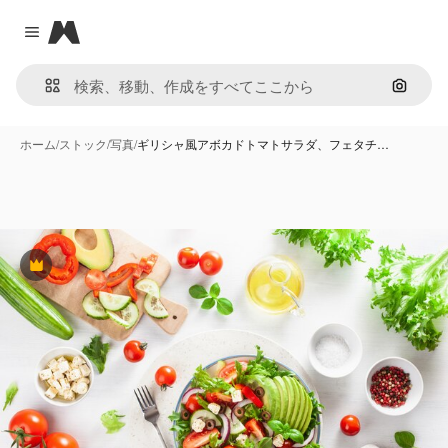
Magnific
Close menu
画像で
ホーム
/
ストック
/
写真
/
ギリシャ風アボカドトマトサラダ、フェタチ…
Premium