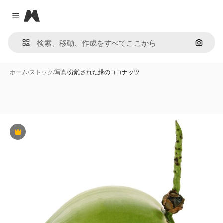
Magnific
Close menu
画像で
ホーム
/
ストック
/
写真
/
分離された緑のココナッツ
Premium