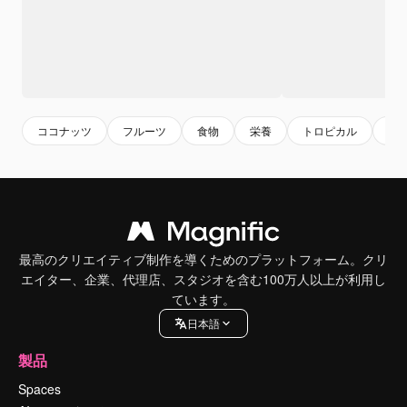
ココナッツ
フルーツ
食物
栄養
トロピカル
お
最高のクリエイティブ制作を導くためのプラットフォーム。クリ
エイター、企業、代理店、スタジオを含む100万人以上が利用し
ています。
日本語
製品
Spaces