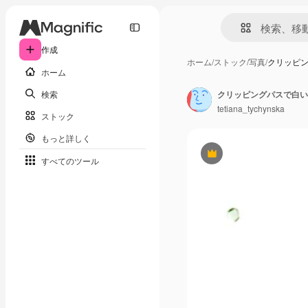
作成
ホーム
/
ストック
/
写真
/
クリッピ
ホーム
検索
tetiana_tychynska
ストック
もっと詳しく
Premium
すべてのツール