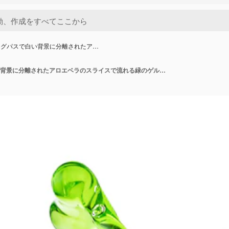
ングパスで白い背景に分離されたア…
クリッピングパスで白い背景に分離されたアロエベラのスライスで流れる緑のゲル。高品質の写真