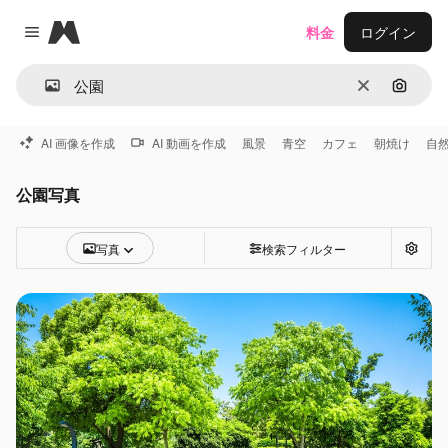
Magnific
料金
ログイン
Close menu
消去
画像で
AI 画像を作成
AI 動画を作成
風景
青空
カフェ
朝焼け
自
公園写真
写真
検索フィルター