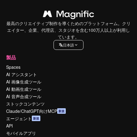
最高のクリエイティブ制作を導くためのプラットフォーム。クリ
エイター、企業、代理店、スタジオを含む100万人以上が利用し
ています。
日本語
製品
Spaces
AI アシスタント
AI 画像生成ツール
AI 動画生成ツール
AI 音声合成ツール
ストックコンテンツ
Claude/ChatGPT向けMCP
新規
エージェント
新規
API
モバイルアプリ