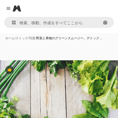
Magnific
Close menu
画像で
ホーム
/
ストック
/
写真
/
野菜と果物のグリーンスムージー。デトック…
Premium