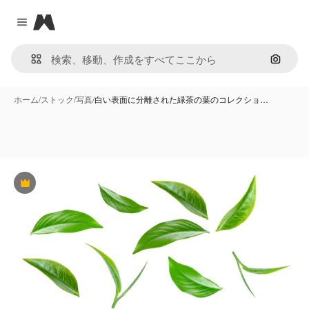
Magnific
Close menu
画像で
ホーム
/
ストック
/
写真
/
白い表面に分離された緑茶の葉のコレクショ…
Premium