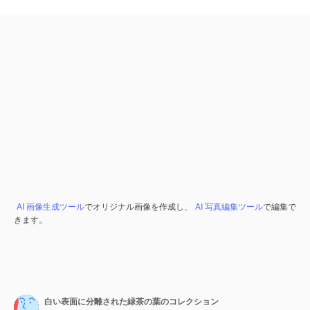
AI 画像生成ツール
でオリジナル画像を作成し、
AI 写真編集ツール
で編集で
きます。
白い表面に分離された緑茶の葉のコレクション