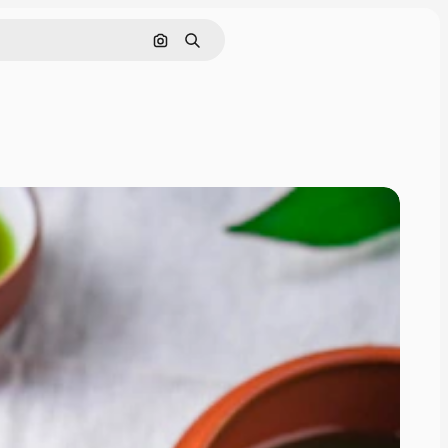
画像で検索
検索