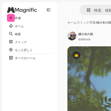
作成
ホーム
/
ストック
/
写真
/
緑の木の
ホーム
検索
緑の木の枝
dotshock
ストック
もっと詳しく
Premium
すべてのツール