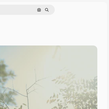
画像で検索
検索