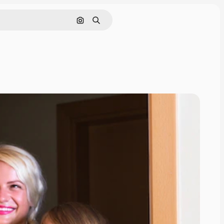
画像で検索
検索