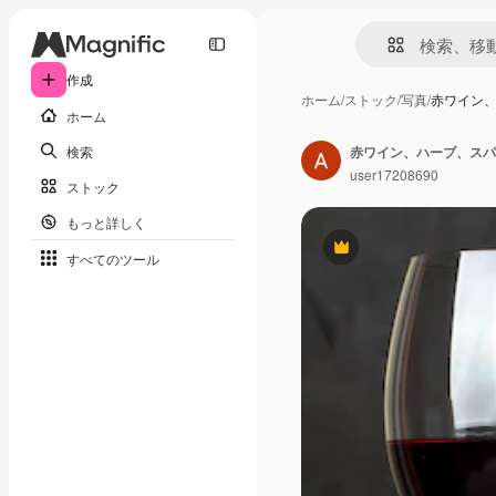
作成
ホーム
/
ストック
/
写真
/
赤ワイン
ホーム
検索
赤ワイン、ハーブ、スパ
user17208690
ストック
もっと詳しく
Premium
すべてのツール