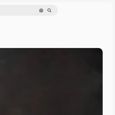
画像で検索
検索