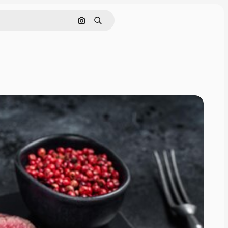
画像で検索
検索