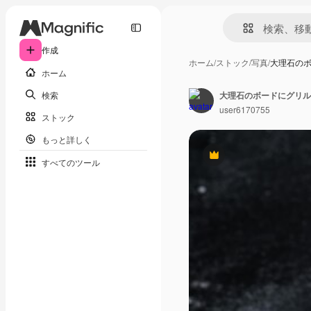
作成
ホーム
/
ストック
/
写真
/
大理石の
ホーム
検索
user6170755
ストック
もっと詳しく
Premium
すべてのツール