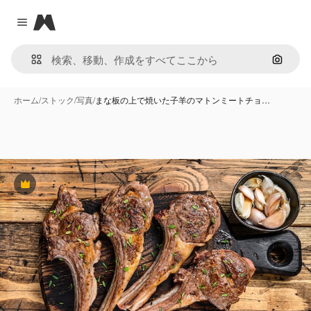
Magnific
Close menu
画像で
ホーム
/
ストック
/
写真
/
まな板の上で焼いた子羊のマトンミートチョ…
Premium