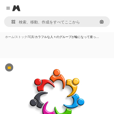
Magnific
Close menu
画像で
ホーム
/
ストック
/
写真
/
カラフルな人々のグループが輪になって座っ…
Premium