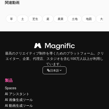
関連動画
Premium
Premium
Premium
Premium
草
土
芝生
庭
農業
土地
地図
大地
最高のクリエイティブ制作を導くためのプラットフォーム。クリ
エイター、企業、代理店、スタジオを含む100万人以上が利用し
ています。
日本語
製品
Spaces
AI アシスタント
AI 画像生成ツール
AI 動画生成ツール