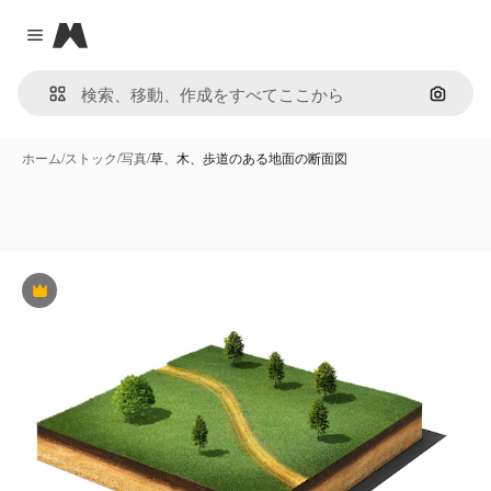
Magnific
Close menu
画像で
ホーム
/
ストック
/
写真
/
草、木、歩道のある地面の断面図
Premium