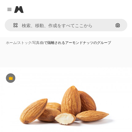
Magnific
Close menu
画像で
ホーム
/
ストック
/
写真
/
白で隔離されるアーモンドナッツのグループ
Premium