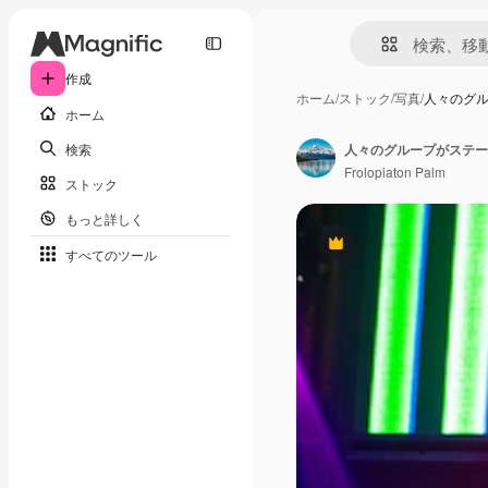
作成
ホーム
/
ストック
/
写真
/
人々のグル
ホーム
検索
Frolopiaton Palm
ストック
もっと詳しく
Premium
すべてのツール