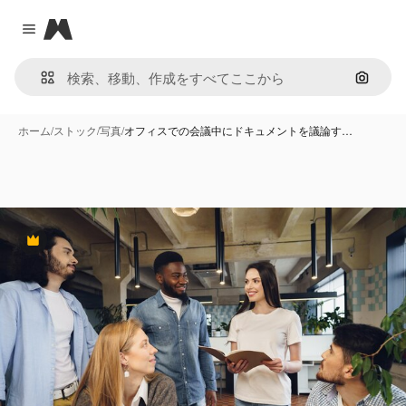
Magnific
Close menu
画像で
ホーム
/
ストック
/
写真
/
オフィスでの会議中にドキュメントを議論す…
Premium