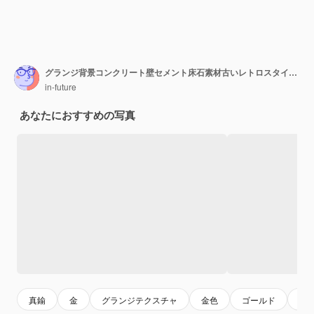
グランジ背景コンクリート壁セメント床石素材古いレトロスタイル古いファッション
in-future
あなたにおすすめの写真
真鍮
金
グランジテクスチャ
金色
ゴールド
ゴ