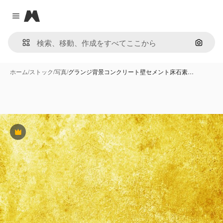
Magnific
Close menu
画像で
ホーム
/
ストック
/
写真
/
グランジ背景コンクリート壁セメント床石素…
Premium