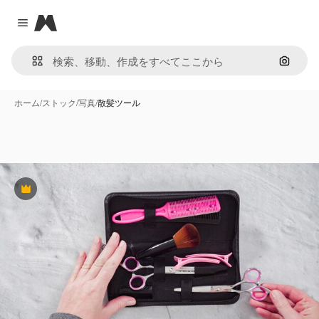
Magnific
Close menu
画像で
ホーム
/
ストック
/
写真
/
散髪ツール
Premium