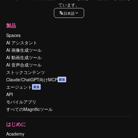
ています。
日本語
製品
Spaces
AI アシスタント
AI 画像生成ツール
AI 動画生成ツール
AI 音声合成ツール
ストックコンテンツ
Claude/ChatGPT向けMCP
新規
エージェント
新規
API
モバイルアプリ
すべてのMagnificツール
はじめに
Academy