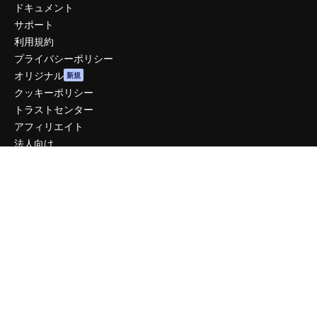
ドキュメント
サポート
利用規約
プライバシーポリシー
オリジナル
新規
クッキーポリシー
トラストセンター
アフィリエイト
法人向け
運営
料金
会社概要
Reviews
採用情報
検索トレンド
ブログ
イベント