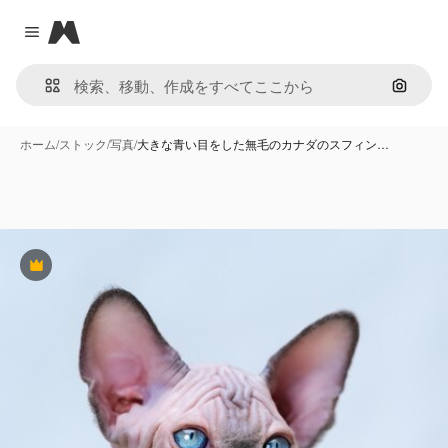
Magnific
Close menu
画像で
ホーム
/
ストック
/
写真
/
大きな青い目をした無毛のカナダのスフィン…
Premium