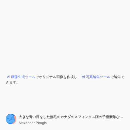
AI 画像生成ツール
でオリジナル画像を作成し、
AI 写真編集ツール
で編集で
きます。
大きな青い目をした無毛のカナダのスフィンクス猫の子猫素敵な国内の子猫の正面図
Alexander Piragis