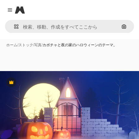
Magnific
Close menu
画像で
ホーム
/
ストック
/
写真
/
カボチャと夜の家のハロウィーンのテーマ。
Premium