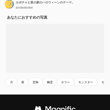
カボチャと夜の家のハロウィーンのテーマ。
anotestocker
あなたにおすすめの写真
月
夜
恐怖
幽霊
ホラー
モンスター
モン