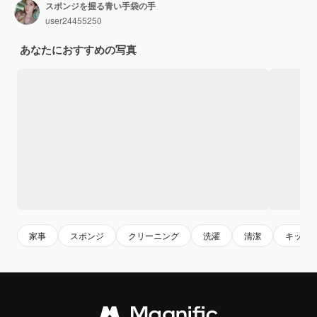
スポンジを握る青い手袋の手
user24455250
あなたにおすすめの写真
家事
スポンジ
クリーニング
洗濯
清潔
キッチ