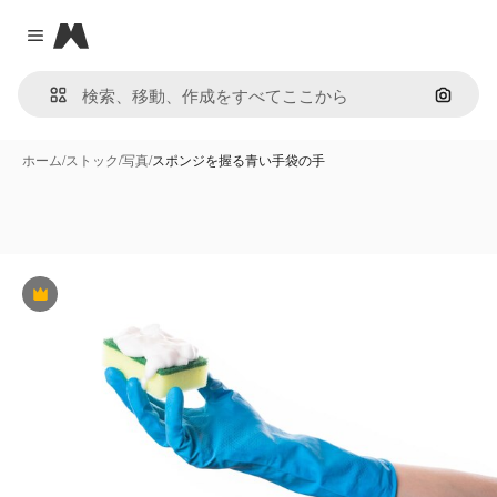
Magnific
Close menu
画像で
ホーム
/
ストック
/
写真
/
スポンジを握る青い手袋の手
Premium