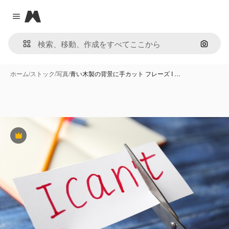
Magnific
Close menu
画像で
ホーム
/
ストック
/
写真
/
青い木製の背景に手カット フレーズ I …
Premium