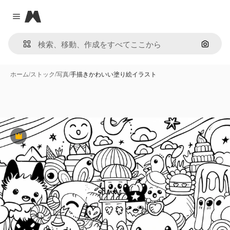
Magnific
Close menu
画像で
ホーム
/
ストック
/
写真
/
手描きかわいい塗り絵イラスト
Premium