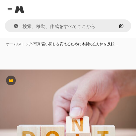
Magnific
Close menu
画像で
ホーム
/
ストック
/
写真
/
言い回しを変えるために木製の立方体を反転…
Premium