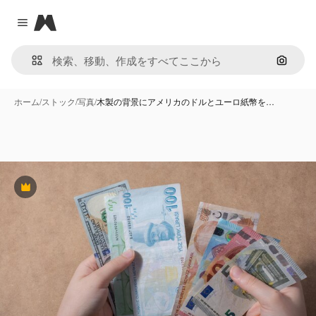
Magnific
Close menu
画像で
ホーム
/
ストック
/
写真
/
木製の背景にアメリカのドルとユーロ紙幣を…
Premium