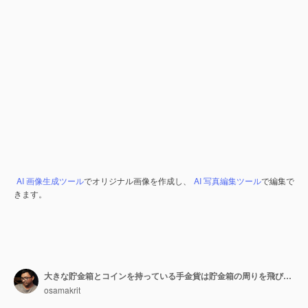
AI 画像生成ツール
でオリジナル画像を作成し、
AI 写真編集ツール
で編集で
きます。
大きな貯金箱とコインを持っている手金貨は貯金箱の周りを飛び回るオンライン支払いと投資の概念節約のお金の概念3dレンダリング
osamakrit