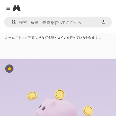
Magnific
Close menu
画像で
ホーム
/
ストック
/
写真
/
大きな貯金箱とコインを持っている手金貨は…
Premium