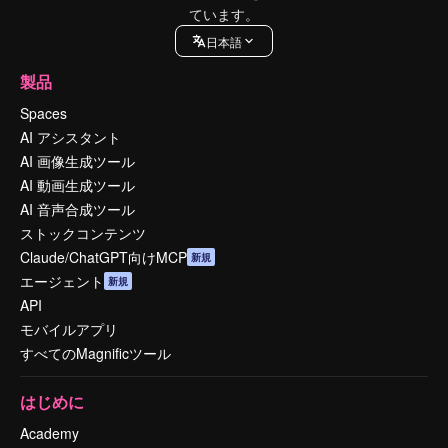
ています。
日本語
製品
Spaces
AI アシスタント
AI 画像生成ツール
AI 動画生成ツール
AI 音声合成ツール
ストックコンテンツ
Claude/ChatGPT向けMCP
新規
エージェント
新規
API
モバイルアプリ
すべてのMagnificツール
はじめに
Academy