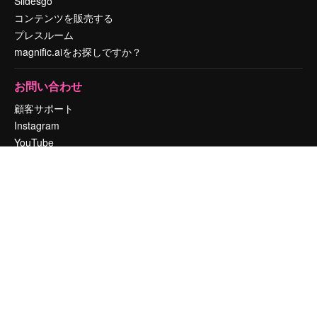
Slidesgo
コンテンツを販売する
プレスルーム
magnific.aiをお探しですか？
お問い合わせ
顧客サポート
Instagram
YouTube
LinkedIn
TikTok
Discord
X
Reddit
Copyright © 2010-
2026
Freepik Company S.L.U.
無断複写・転載を禁じま
す
.