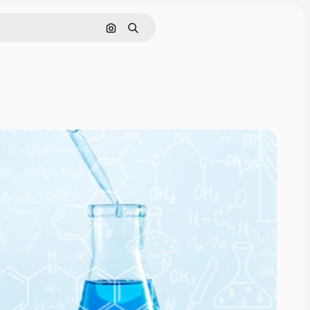
画像で検索
検索