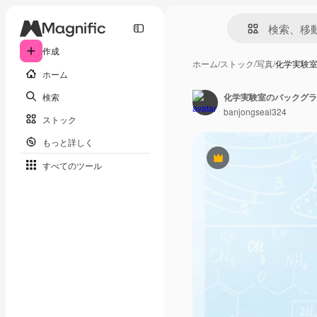
作成
ホーム
/
ストック
/
写真
/
化学実験
ホーム
検索
banjongseal324
ストック
もっと詳しく
Premium
すべてのツール