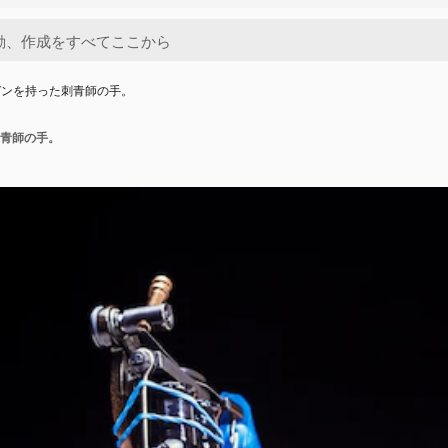
ガンを持った刺青師の手。
青師の手。