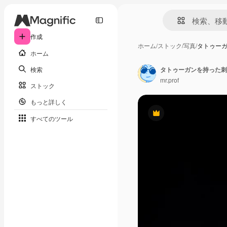
作成
ホーム
/
ストック
/
写真
/
タトゥー
ホーム
検索
タトゥーガンを持った刺
mr.prof
ストック
もっと詳しく
Premium
すべてのツール