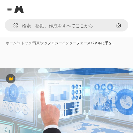
Magnific
Close menu
画像で
ホーム
/
ストック
/
写真
/
テクノロジーインターフェースパネルに手を…
Premium