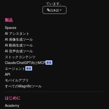
ています。
日本語
製品
Spaces
AI アシスタント
AI 画像生成ツール
AI 動画生成ツール
AI 音声合成ツール
ストックコンテンツ
Claude/ChatGPT向けMCP
新規
エージェント
新規
API
モバイルアプリ
すべてのMagnificツール
はじめに
Academy