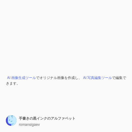
AI 画像生成ツール
でオリジナル画像を作成し、
AI 写真編集ツール
で編集で
きます。
手書きの黒インクのアルファベット
romansigaev