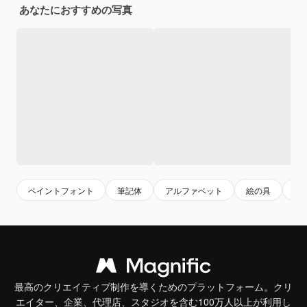
あなたにおすすめの写真
ペイントフォント
筆記体
アルファベット
絵の具
a
最高のクリエイティブ制作を導くためのプラットフォーム。クリ
エイター、企業、代理店、スタジオを含む100万人以上が利用し