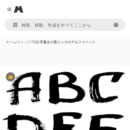
Magnific
Close menu
画像で
ホーム
/
ストック
/
写真
/
手書きの黒インクのアルファベット
Premium