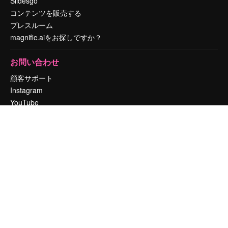
Slidesgo
コンテンツを販売する
プレスルーム
magnific.aiをお探しですか？
お問い合わせ
顧客サポート
Instagram
YouTube
LinkedIn
TikTok
Discord
X
Reddit
Copyright © 2010-
2026
Freepik Company S.L.U.
無断複写・転載を禁じま
す
.