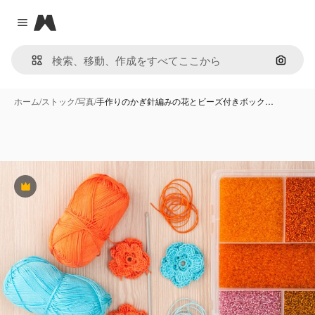
Magnific
Close menu
画像で
ホーム
/
ストック
/
写真
/
手作りのかぎ針編みの花とビーズ付きボック…
Premium