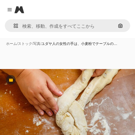
Magnific
Close menu
画像で
ホーム
/
ストック
/
写真
/
ユダヤ人の女性の手は、小麦粉でテーブルの…
Premium