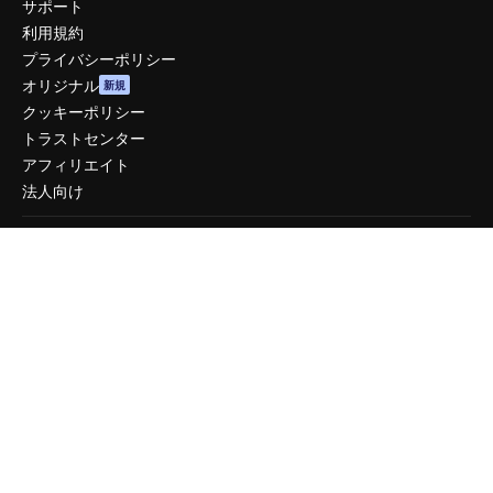
サポート
利用規約
プライバシーポリシー
オリジナル
新規
クッキーポリシー
トラストセンター
アフィリエイト
法人向け
運営
料金
会社概要
Reviews
採用情報
検索トレンド
ブログ
イベント
Slidesgo
コンテンツを販売する