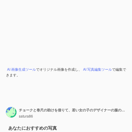
AI 画像生成ツール
でオリジナル画像を作成し、
AI 写真編集ツール
で編集で
きます。
チョークと巻尺の助けを借りて、若い女の子のデザイナーの服の手が新製品のマークを付けます。デザインウェアとユニークなオーサリング製品のコンセプト
satura86
あなたにおすすめの写真