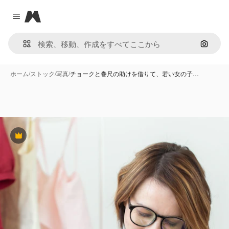
Magnific
Close menu
画像で
ホーム
/
ストック
/
写真
/
チョークと巻尺の助けを借りて、若い女の子…
Premium