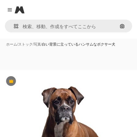
Magnific
Close menu
画像で
ホーム
/
ストック
/
写真
/
白い背景に立っているハンサムなボクサー犬
Premium