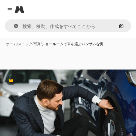
Magnific
Close menu
画像で
ホーム
/
ストック
/
写真
/
ショールームで車を選ぶハンサムな男
Premium