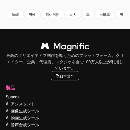
Premium
Premium
Premium
Premium
運転
男性
若い男性
大人
車
自動車
男
最高のクリエイティブ制作を導くためのプラットフォーム。クリ
エイター、企業、代理店、スタジオを含む100万人以上が利用し
ています。
日本語
製品
Spaces
AI アシスタント
AI 画像生成ツール
AI 動画生成ツール
AI 音声合成ツール