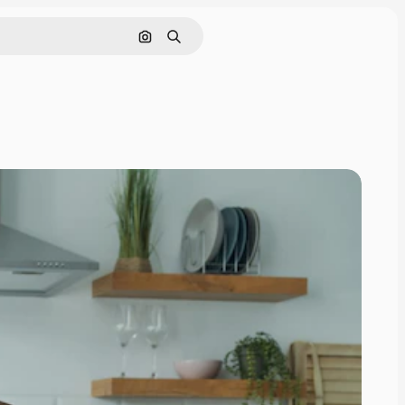
画像で検索
検索