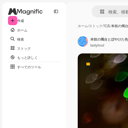
作成
ホーム
/
ストック
/
写真
/
本枝の燭
ホーム
検索
本枝の燭台とぼやけた色
tastyfood
ストック
もっと詳しく
Premium
すべてのツール