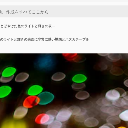
台とぼやけた色のライトと輝きの表…
のライトと輝きの表面に非常に熱い蝋燭とハヌカテーブル