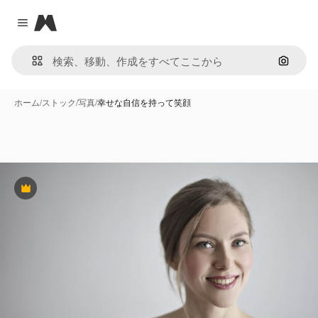
Magnific
Close menu
画像で
ホーム
/
ストック
/
写真
/
幸せな自信を持って笑顔
Premium