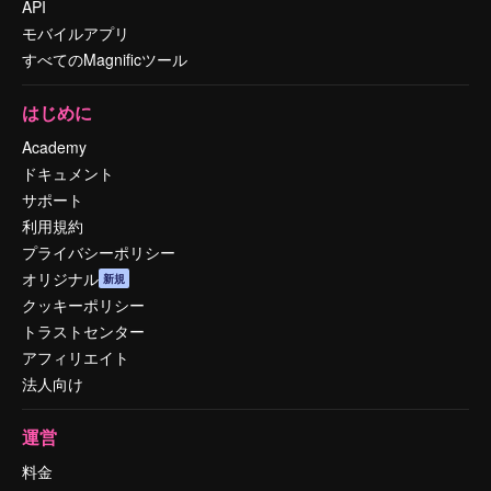
API
モバイルアプリ
すべてのMagnificツール
はじめに
Academy
ドキュメント
サポート
利用規約
プライバシーポリシー
オリジナル
新規
クッキーポリシー
トラストセンター
アフィリエイト
法人向け
運営
料金