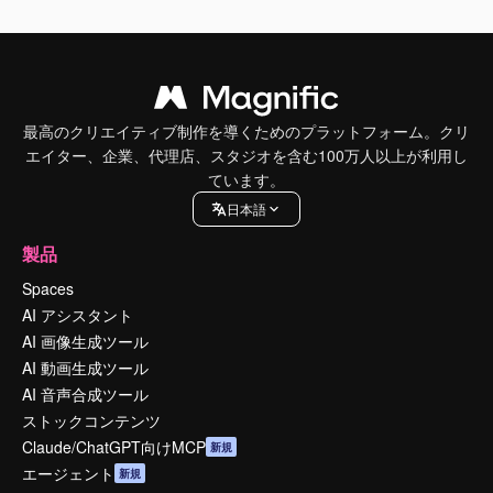
最高のクリエイティブ制作を導くためのプラットフォーム。クリ
エイター、企業、代理店、スタジオを含む100万人以上が利用し
ています。
日本語
製品
Spaces
AI アシスタント
AI 画像生成ツール
AI 動画生成ツール
AI 音声合成ツール
ストックコンテンツ
Claude/ChatGPT向けMCP
新規
エージェント
新規