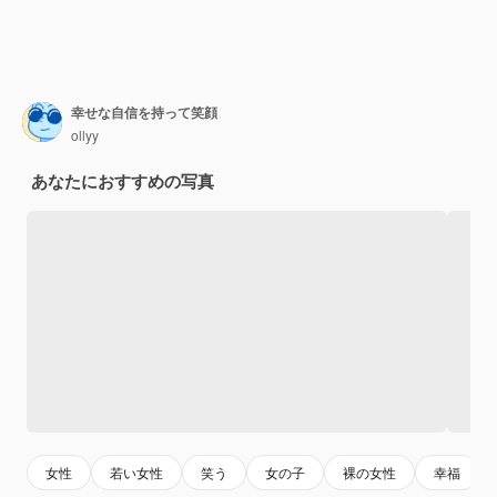
幸せな自信を持って笑顔
ollyy
あなたにおすすめの写真
女性
若い女性
笑う
女の子
裸の女性
幸福