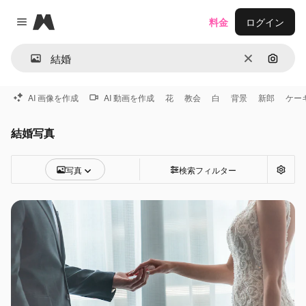
Magnific
料金
ログイン
Close menu
消去
画像で
AI 画像を作成
AI 動画を作成
花
教会
白
背景
新郎
ケー
結婚写真
写真
検索フィルター