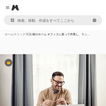
Magnific
Close menu
画像で
ホーム
/
ストック
/
写真
/
彼のホーム オフィスに座って作業し、ラッ…
Premium