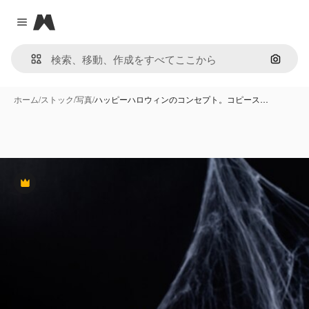
Magnific
Close menu
画像で
ホーム
/
ストック
/
写真
/
ハッピーハロウィンのコンセプト。コピース…
Premium