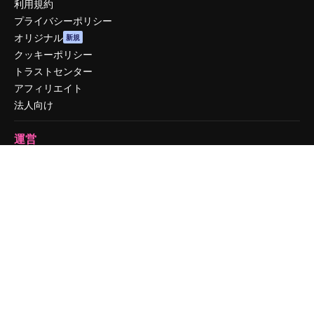
利用規約
プライバシーポリシー
オリジナル
新規
クッキーポリシー
トラストセンター
アフィリエイト
法人向け
運営
料金
会社概要
Reviews
採用情報
検索トレンド
ブログ
イベント
Slidesgo
コンテンツを販売する
プレスルーム