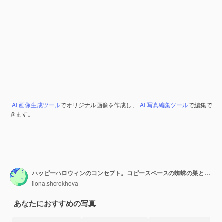
AI 画像生成ツール
でオリジナル画像を作成し、
AI 写真編集ツール
で編集で
きます。
ハッピーハロウィンのコンセプト。コピースペースの蜘蛛の巣と暗い背景にパーティーの装飾と怖いカラフルなハロウィーンのカクテル
ilona.shorokhova
あなたにおすすめの写真