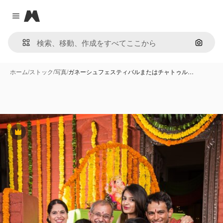
Magnific
Close menu
画像で
ホーム
/
ストック
/
写真
/
ガネーシュフェスティバルまたはチャトゥル…
Premium