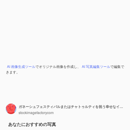
AI 画像生成ツール
でオリジナル画像を作成し、
AI 写真編集ツール
で編集で
きます。
ガネーシュフェスティバルまたはチャトゥルティを祝う幸せなインドの家族-マリーゴールドの花で飾られた自宅でプージャを歓迎または実行し、伝統的な服でお菓子を食べる
stockimagefactorycom
あなたにおすすめの写真